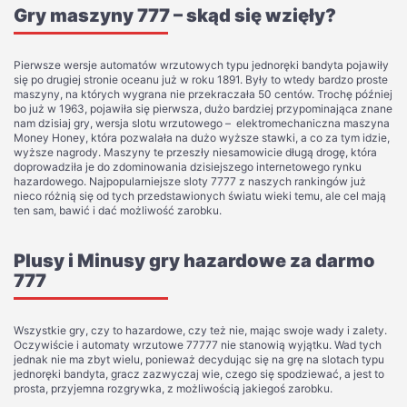
Gry maszyny 777 – skąd się wzięły?
Pierwsze wersje automatów wrzutowych typu jednoręki bandyta pojawiły
się po drugiej stronie oceanu już w roku 1891. Były to wtedy bardzo proste
maszyny, na których wygrana nie przekraczała 50 centów. Trochę później
bo już w 1963, pojawiła się pierwsza, dużo bardziej przypominająca znane
nam dzisiaj gry, wersja slotu wrzutowego – elektromechaniczna maszyna
Money Honey, która pozwalała na dużo wyższe stawki, a co za tym idzie,
wyższe nagrody. Maszyny te przeszły niesamowicie długą drogę, która
doprowadziła je do zdominowania dzisiejszego internetowego rynku
hazardowego. Najpopularniejsze sloty 7777 z naszych rankingów już
nieco różnią się od tych przedstawionych światu wieki temu, ale cel mają
ten sam, bawić i dać możliwość zarobku.
Plusy i Minusy gry hazardowe za darmo
777
Wszystkie gry, czy to hazardowe, czy też nie, mając swoje wady i zalety.
Oczywiście i automaty wrzutowe 77777 nie stanowią wyjątku. Wad tych
jednak nie ma zbyt wielu, ponieważ decydując się na grę na slotach typu
jednoręki bandyta, gracz zazwyczaj wie, czego się spodziewać, a jest to
prosta, przyjemna rozgrywka, z możliwością jakiegoś zarobku.