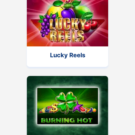
Lucky Reels