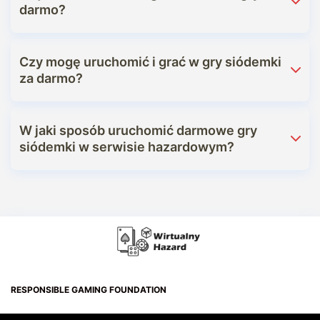
darmo?
Czy mogę uruchomić i grać w gry siódemki
za darmo?
W jaki sposób uruchomić darmowe gry
siódemki w serwisie hazardowym?
RESPONSIBLE GAMING FOUNDATION