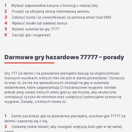
Wybrać odpowiednie kasyno z licencją z naszej listy
Przejść na oficjalną stronę internetową serwisu
Założyć konto i je zweryfikować za pomocą email i/lub SMS
Wpłacić środki lub odebrać bonus
Wybrać automat do gry 7777
Zacząć grę i wygrywać
Darmowe gry hazardowe 77777 – porady
Gry 777 za darmo i na prawdziwe pieniądze bazują na stuprocentowo
losowych wynikach, których nikt nie jest w stanie przewidzieć. Oznacza
to więc to, że nie ma sprawdzonych strategii na grę w automaty
siódemkowe, które zagwarantują Ci każdorazowe wygrane. Istnieje
jednak parę zasad, których wielu graczy się trzyma, aby skutecznie
zmniejszyć ryzyko do minimum oraz zwiększyć potencjalne szanse na
wygrane. Zasady, o których mowa to:
Zanim zaczniesz grę na prawdziwe pieniądze, uruchom gra 77777 za
darmo i zapoznaj się z nią.
Ustawiaj niskie stawki, aby rozegrać większą ilość gier w tej samej
cenie.