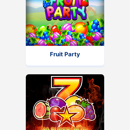
Fruit Party