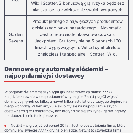
Wild i Scatter. Z bonusową grą ryzyka będziesz
miał szansę na zwiększenie swoich wygranych.
Produkt jednego z największych producentów
dzisiejszego rynku hazardowego – Novomatic.
Golden
Jest to retro siódemkowa owocówka z
Sevens
Jackpotem. Gra toczy się na 5 bębnach i 20
liniach wygrywających. Wśród symboli slotu
znajdziesz i te specjalne – Scatter i Wild.
Darmowe gry automaty siódemki –
najpopularniejsi dostawcy
W bogatym świecie maszyn typu gry hazardowe za darmo 77777
znajdziesz równie wielu producentów tych gier. Znajdą się Ci więksi,
dominujący rynek od kilku, a nawet kilkunastu lat oraz tacy, co dopiero na
niego wchodzą. W tym artykule skupimy się na najpopularniejszych
dostawcach gier i programów, bez których dzisiejszy rynek gamblingowy
tak dobrze by nie funkcjonował.
NetEnt – w grze już od ponad 20 lat. Jest to bezwątpienia firma, która
dominuje w świecie 77777 gry na pieniądze. NetEnt to szwedzka firma,