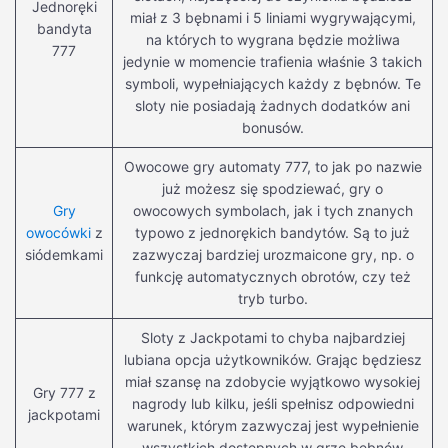
Jednoręki
miał z 3 bębnami i 5 liniami wygrywającymi,
bandyta
na których to wygrana będzie możliwa
777
jedynie w momencie trafienia właśnie 3 takich
symboli, wypełniających każdy z bębnów. Te
sloty nie posiadają żadnych dodatków ani
bonusów.
Owocowe gry automaty 777, to jak po nazwie
już możesz się spodziewać, gry o
Gry
owocowych symbolach, jak i tych znanych
owocówki
z
typowo z jednorękich bandytów. Są to już
siódemkami
zazwyczaj bardziej urozmaicone gry, np. o
funkcję automatycznych obrotów, czy też
tryb turbo.
Sloty z Jackpotami to chyba najbardziej
lubiana opcja użytkowników. Grając będziesz
miał szansę na zdobycie wyjątkowo wysokiej
Gry 777 z
nagrody lub kilku, jeśli spełnisz odpowiedni
jackpotami
warunek, którym zazwyczaj jest wypełnienie
wszystkich dostępnych w grze bębnów