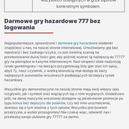
konkretnym symbolem.
Darmowe gry hazardowe 777 bez
logowania
Najpopularniejsze, sprawdzone i
darmowe gry hazardowe
siódemki
znajdziesz u nas, na naszej stronie internetowej. Umożliwiamy grę bez
rejestracji i bez żadnego ryzyka, co jest świetną szansą na
przetestowanie dużej ilości gier, aby później wybrać tą najlepszą do 77777
gry na pieniądze w kasynie internetowym. Nasi eksperci stale nadzorują
rynek gamblingowy i na bieżąco przygotowują listy gier oraz ich opisy,
abyś Ty, nasz czytelnik, z wielką łatwością miał dostęp do bazy
najlepszych automatów wrzutowych podbijających dzisiejszy rynek
hazardowy.
Wszystkie gry demonstracyjne na naszej stronie mają swój własny opis
rozgrywki, jak i symboli oraz wiążących się z nimi wygranych. Dodatkowo
jeśli, na danej maszynie wrzutowej dostępne są jakiekolwiek promocje po
typu
bonus bez depozytu dla polaków
, czy też inne urozmaicenia,
dowiesz się o tym właśnie z tych opisów. Wszystko jest bowiem
przejrzyste, a wybór przeogromny! Nie czekaj więc, odwiedź nas i
przetestuj swoje ulubione gry 77777 za darmo.