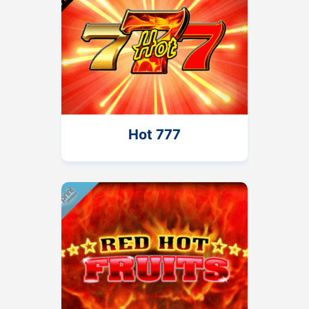
Hot 777