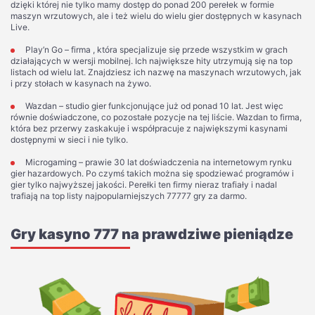
dzięki której nie tylko mamy dostęp do ponad 200 perełek w formie
maszyn wrzutowych, ale i też wielu do wielu gier dostępnych w kasynach
Live.
Play’n Go – firma , która specjalizuje się przede wszystkim w grach
działających w wersji mobilnej. Ich największe hity utrzymują się na top
listach od wielu lat. Znajdziesz ich nazwę na maszynach wrzutowych, jak
i przy stołach w kasynach na żywo.
Wazdan – studio gier funkcjonujące już od ponad 10 lat. Jest więc
równie doświadczone, co pozostałe pozycje na tej liście. Wazdan to firma,
która bez przerwy zaskakuje i współpracuje z największymi kasynami
dostępnymi w sieci i nie tylko.
Microgaming – prawie 30 lat doświadczenia na internetowym rynku
gier hazardowych. Po czymś takich można się spodziewać programów i
gier tylko najwyższej jakości. Perełki ten firmy nieraz trafiały i nadal
trafiają na top listy najpopularniejszych 77777 gry za darmo.
Gry kasyno 777 na prawdziwe pieniądze