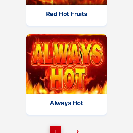
Red Hot Fruits
Always Hot
1
2