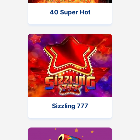
40 Super Hot
Sizzling 777