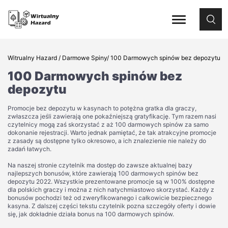
search
Witrualny Hazard
/
Darmowe Spiny
/
100 Darmowych spinów bez depozytu
100 Darmowych spinów bez
depozytu
Promocje bez depozytu w kasynach to potężna gratka dla graczy,
zwłaszcza jeśli zawierają one pokaźniejszą gratyfikację. Tym razem nasi
czytelnicy mogą zaś skorzystać z aż 100 darmowych spinów za samo
dokonanie rejestracji. Warto jednak pamiętać, że tak atrakcyjne promocje
z zasady są dostępne tylko okresowo, a ich znalezienie nie należy do
zadań łatwych.
Na naszej stronie czytelnik ma dostęp do zawsze aktualnej bazy
najlepszych bonusów, które zawierają 100 darmowych spinów bez
depozytu 2022. Wszystkie prezentowane promocje są w 100% dostępne
dla polskich graczy i można z nich natychmiastowo skorzystać. Każdy z
bonusów pochodzi też od zweryfikowanego i całkowicie bezpiecznego
kasyna. Z dalszej części tekstu czytelnik pozna szczegóły oferty i dowie
się, jak dokładnie działa bonus na 100 darmowych spinów.