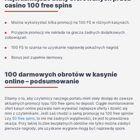
casino 100 free spins
Można wykorzystać kilka promocji na 100 FS w różnych kasynach.
Przyjęcie promocji nie nakłada na gracza żadnych dodatkowych
zobowiązań.
100 FS to szansa na uzyskanie naprawdę pokaźnych nagród.
Bonus jest zupełnie darmowy.
100 darmowych obrotów w kasynie
online – podsumowanie
Dbamy o to, aby czytelnicy naszego portalu mieli stały dostęp do zawsze
aktualnych promocji typu 100 free spins no deposit. Ciągłe monitorowanie
ofert kasyn online pozwala nam wyławiać najlepsze oferty i dzielić się
nimi z czytelnikami. Jeśli zaś chodzi o samą promocję na 100 free spinów
czy
50 free spins
, to nie ma żadnych wątpliwości, że jest to prawdziwa
okazja. Przy takiej liczbie bezpłatnych obrotów nie tylko można zdobyć
pierwsze nagrody, ale uzyskane wygrane mogą być naprawdę spore.