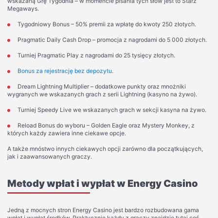
wskazaną Grę Tygodnia – w momencie pisania tych słów jest to Starz
Megaways.
Tygodniowy Bonus – 50% premii za wpłatę do kwoty 250 złotych.
Pragmatic Daily Cash Drop – promocja z nagrodami do 5 000 złotych.
Turniej Pragmatic Play z nagrodami do 25 tysięcy złotych.
Bonus za rejestrację bez depozytu
.
Dream Lightning Multiplier – dodatkowe punkty oraz mnożniki
wygranych we wskazanych grach z serii Lightning (kasyno na żywo).
Turniej Speedy Live we wskazanych grach w sekcji kasyna na żywo.
Reload Bonus do wyboru – Golden Eagle oraz Mystery Monkey, z
których każdy zawiera inne ciekawe opcje.
A także mnóstwo innych ciekawych opcji zarówno dla początkujących,
jak i zaawansowanych graczy.
Metody wpłat i wypłat w Energy Casino
Jedną z mocnych stron Energy Casino jest bardzo rozbudowana gama
wpłat i wypłat środków. Praktycznie każdy z graczy znajdzie tutaj coś