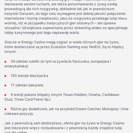
sterowania swoimi ruchami, ale także porozmawiania z żywą osobą
prowadzącą dla nich rozgrywkę, dokładnie tak jak w prawdziwym
kasynie! Owszem, do tego celu wymagane jest dobrej jakości połączenie
internetowe i trochę cierpliwości, jako że rozgrywka przebiega tutaj nieco
wolniej, niż w przypadku tradycyjnych gier slotowych – ale oprawa
wizualna i dźwiękowa zapewniana przez streaming wideo ze specjalnego
lobby kasynowego jest tego naprawdę warta.
Gracze w Energy Casino mogą zagrać w wiele różnych gier na żywo,
które dostarczane są przez Evolution Gaming oraz NetEnt. Są to między
innymi:
39 odmian ruletki (w tym oczywiście francuska, europejska i
amerykańska)
163 wersje blackjacka
17 odmian bakarata
9 wersji pokera (między innymi Texas Hold’em, Omaha, Caribbean
Stud, Three Card Poker itp.)
Różne gry dodatkowe, jak na przykład Dream Catcher, Monopoly i inne
ciekawe pozycje.
Jak z pewnością sam dostrzeżesz, oferta gier na żywo w Energy Casino
jest niezwykle wręcz rozbudowana i z pewnością każdy znajdzie tutaj
coś dla siebie.