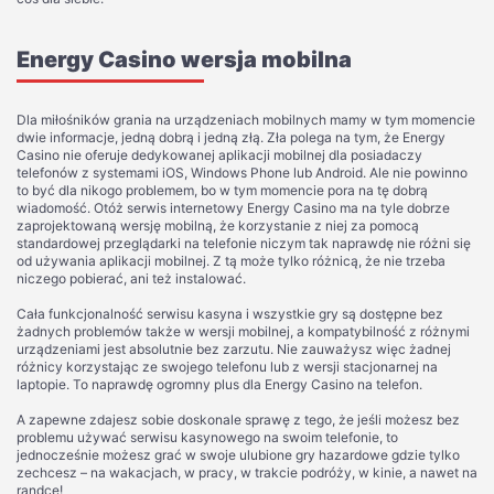
Energy Casino wersja mobilna
Dla miłośników grania na urządzeniach mobilnych mamy w tym momencie
dwie informacje, jedną dobrą i jedną złą. Zła polega na tym, że Energy
Casino nie oferuje dedykowanej aplikacji mobilnej dla posiadaczy
telefonów z systemami iOS, Windows Phone lub Android. Ale nie powinno
to być dla nikogo problemem, bo w tym momencie pora na tę dobrą
wiadomość. Otóż serwis internetowy Energy Casino ma na tyle dobrze
zaprojektowaną wersję mobilną, że korzystanie z niej za pomocą
standardowej przeglądarki na telefonie niczym tak naprawdę nie różni się
od używania aplikacji mobilnej. Z tą może tylko różnicą, że nie trzeba
niczego pobierać, ani też instalować.
Cała funkcjonalność serwisu kasyna i wszystkie gry są dostępne bez
żadnych problemów także w wersji mobilnej, a kompatybilność z różnymi
urządzeniami jest absolutnie bez zarzutu. Nie zauważysz więc żadnej
różnicy korzystając ze swojego telefonu lub z wersji stacjonarnej na
laptopie. To naprawdę ogromny plus dla Energy Casino na telefon.
A zapewne zdajesz sobie doskonale sprawę z tego, że jeśli możesz bez
problemu używać serwisu kasynowego na swoim telefonie, to
jednocześnie możesz grać w swoje ulubione gry hazardowe gdzie tylko
zechcesz – na wakacjach, w pracy, w trakcie podróży, w kinie, a nawet na
randce!