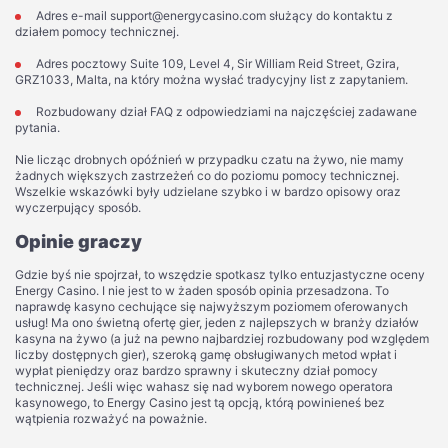
Adres e-mail
support@energycasino.com
służący do kontaktu z
działem pomocy technicznej.
Adres pocztowy Suite 109, Level 4, Sir William Reid Street, Gzira,
GRZ1033, Malta, na który można wysłać tradycyjny list z zapytaniem.
Rozbudowany dział FAQ z odpowiedziami na najczęściej zadawane
pytania.
Nie licząc drobnych opóźnień w przypadku czatu na żywo, nie mamy
żadnych większych zastrzeżeń co do poziomu pomocy technicznej.
Wszelkie wskazówki były udzielane szybko i w bardzo opisowy oraz
wyczerpujący sposób.
Opinie graczy
Gdzie byś nie spojrzał, to wszędzie spotkasz tylko entuzjastyczne oceny
Energy Casino. I nie jest to w żaden sposób opinia przesadzona. To
naprawdę kasyno cechujące się najwyższym poziomem oferowanych
usług! Ma ono świetną ofertę gier, jeden z najlepszych w branży działów
kasyna na żywo (a już na pewno najbardziej rozbudowany pod względem
liczby dostępnych gier), szeroką gamę obsługiwanych metod wpłat i
wypłat pieniędzy oraz bardzo sprawny i skuteczny dział pomocy
technicznej. Jeśli więc wahasz się nad wyborem nowego operatora
kasynowego, to Energy Casino jest tą opcją, którą powinieneś bez
wątpienia rozważyć na poważnie.