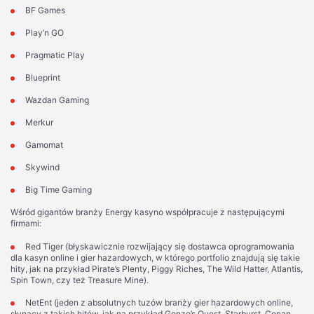
BF Games
Play’n GO
Pragmatic Play
Blueprint
Wazdan Gaming
Merkur
Gamomat
Skywind
Big Time Gaming
Wśród gigantów branży Energy kasyno współpracuje z następującymi
firmami:
Red Tiger (błyskawicznie rozwijający się dostawca oprogramowania
dla kasyn online i gier hazardowych, w którego portfolio znajdują się takie
hity, jak na przykład Pirate’s Plenty, Piggy Riches, The Wild Hatter, Atlantis,
Spin Town, czy też Treasure Mine).
NetEnt (jeden z absolutnych tuzów branży gier hazardowych online,
słynący z takich hitów, jak na przykład Gonzo’s Quest, Starburst, Conan,