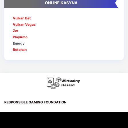
ONLINE KASYNA
Vulkan Bet
Vulkan Vegas
Zet
PlayAmo
Energy
Betchan
RESPONSIBLE GAMING FOUNDATION