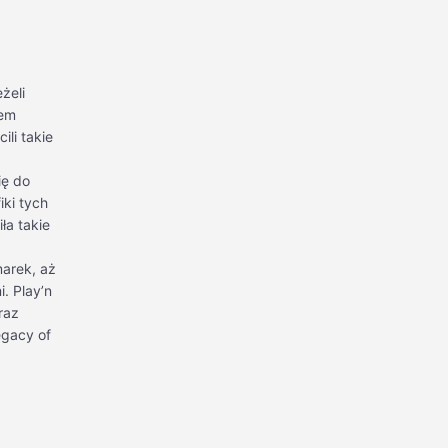
żeli
tem
ili takie
ię do
iki tych
ła takie
arek, aż
. Play’n
raz
egacy of