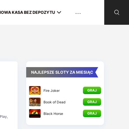
search
OWA KASA BEZ DEPOZYTU
. . .
NAJLEPSZE SLOTY ZA MIESIĄC
GRAJ
Fire Joker
GRAJ
Book of Dead
GRAJ
Black Horse
Play,