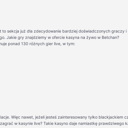
st to sekcja już dla zdecydowanie bardziej doświadczonych graczy i 
go. Jakie gry znajdziemy w ofercie kasyna na żywo w Betchan?
e ponad 130 różnych gier live, w tym:
cje. Więc nawet, jeżeli jesteś zainteresowany tylko blackjackiem cz
 zagrać w kasynie live? Takie kasyno daje namiastkę prawdziwego 