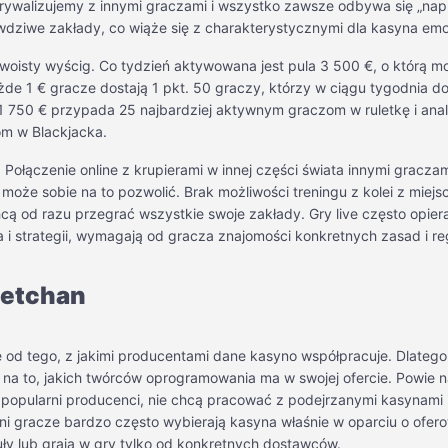
ywalizujemy z innymi graczami i wszystko zawsze odbywa się „nap
wdziwe zakłady, co wiąże się z charakterystycznymi dla kasyna emo
 swoisty wyścig. Co tydzień aktywowana jest pula 3 500 €, o którą 
żde 1 € gracze dostają 1 pkt. 50 graczy, którzy w ciągu tygodnia d
 1 750 € przypada 25 najbardziej aktywnym graczom w ruletkę i ana
om w Blackjacka.
 Połączenie online z krupierami w innej części świata innymi gracza
oże sobie na to pozwolić. Brak możliwości treningu z kolei z miejs
 od razu przegrać wszystkie swoje zakłady. Gry live często opiera
a i strategii, wymagają od gracza znajomości konkretnych zasad i re
Betchan
ne od tego, z jakimi producentami dane kasyno współpracuje. Dlateg
a to, jakich twórców oprogramowania ma w swojej ofercie. Powie 
j popularni producenci, nie chcą pracować z podejrzanymi kasynami 
ni gracze bardzo często wybierają kasyna właśnie w oparciu o ofe
uły lub grają w gry tylko od konkretnych dostawców.