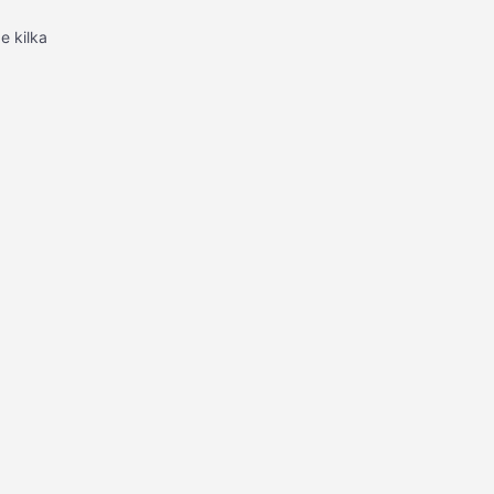
e kilka