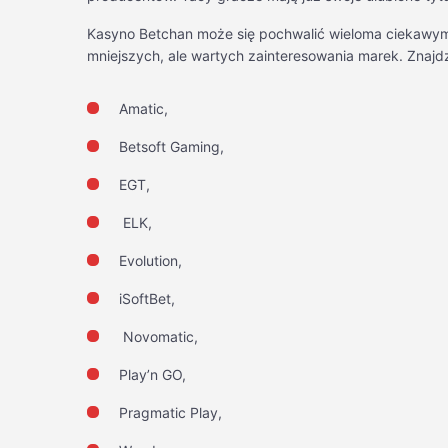
Kasyno Betchan może się pochwalić wieloma ciekawymi 
mniejszych, ale wartych zainteresowania marek. Znajdz
Amatic,
Betsoft Gaming,
EGT,
ELK,
Evolution,
iSoftBet,
Novomatic,
Play’n GO,
Pragmatic Play,