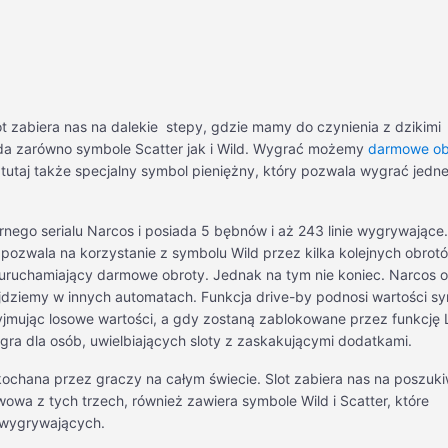
t zabiera nas na dalekie stepy, gdzie mamy do czynienia z dzikimi
iada zarówno symbole Scatter jak i Wild. Wygrać możemy
darmowe ob
 tutaj także specjalny symbol pieniężny, który pozwala wygrać jedn
rnego serialu Narcos i posiada 5 bębnów i aż 243 linie wygrywające
a pozwala na korzystanie z symbolu Wild przez kilka kolejnych obrot
uruchamiający darmowe obroty. Jednak na tym nie koniec. Narcos o
najdziemy w innych automatach. Funkcja drive-by podnosi wartości sy
jmując losowe wartości, a gdy zostaną zablokowane przez funkcję
gra dla osób, uwielbiających sloty z zaskakującymi dodatkami.
ukochana przez graczy na całym świecie. Slot zabiera nas na poszuk
owa z tych trzech, również zawiera symbole Wild i Scatter, które
i wygrywających.