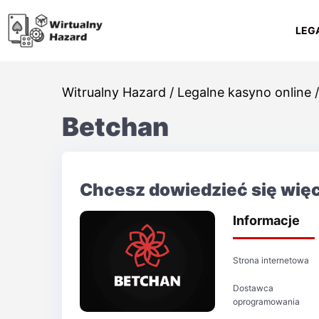
LEG
Witrualny Hazard
/
Legalne kasyno online
Betchan
Chcesz dowiedzieć się więc
Informacje
Strona internetowa
Dostawca
oprogramowania