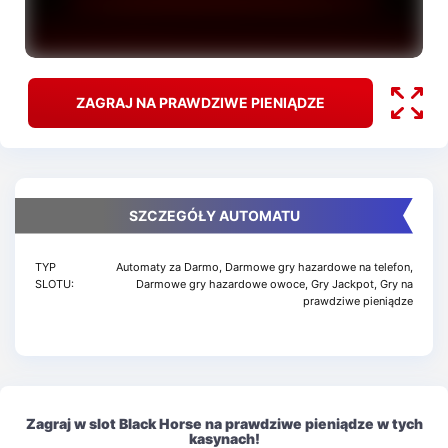
ZAGRAJ NA PRAWDZIWE PIENIĄDZE
SZCZEGÓŁY AUTOMATU
TYP
Automaty za Darmo
,
Darmowe gry hazardowe na telefon
,
SLOTU:
Darmowe gry hazardowe owoce
,
Gry Jackpot
,
Gry na
prawdziwe pieniądze
Zagraj w slot Black Horse na prawdziwe pieniądze w tych
kasynach!