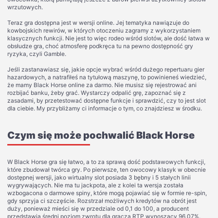
wrzutowych.
Teraz gra dostępna jest w wersji online. Jej tematyka nawiązuje do
kowbojskich rewirów, w których otoczeniu zagramy z wykorzystaniem
klasycznych funkcji. Nie jest to więc rodeo wśród slotów, ale dość łatwa w
obsłudze gra, choć atmosferę podkręca tu na pewno dostępność gry
ryzyka, czyli Gamble.
Jeśli zastanawiasz się, jakie opcje wybrać wśród dużego repertuaru gier
hazardowych, a natrafiłeś na tytułową maszynę, to powinieneś wiedzieć,
że mamy Black Horse online za darmo. Nie musisz się rejestrować ani
rozbijać banku, żeby grać. Wystarczy odpalić grę, zapoznać się z
zasadami, by przetestować dostępne funkcje i sprawdzić, czy to jest slot
dla ciebie. My przybliżamy ci informacje o tym, co znajdziesz w środku.
Czym się może pochwalić Black Horse
W Black Horse gra się łatwo, a to za sprawą dość podstawowych funkcji,
które zbudował twórca gry. Po pierwsze, ten owocowy klasyk w obecnie
dostępnej wersji, jako wirtualny slot posiada 3 bębny i 5 stałych linii
wygrywających. Nie ma tu jackpota, ale z kolei ta wersja została
wzbogacona o darmowe spiny, które mogą pojawiać się w formie re-spin,
gdy sprzyja ci szczęście. Rozstrzał możliwych kredytów na obrót jest
duży, ponieważ mieści się w przedziale od 0,1 do 100, a producent
przedstawia średni poziom zwrotu dla gracza RTP wynoszący 96,07%.