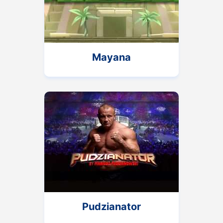
Mayana
Pudzianator