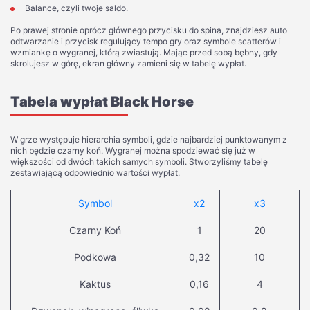
Balance, czyli twoje saldo.
Po prawej stronie oprócz głównego przycisku do spina, znajdziesz auto
odtwarzanie i przycisk regulujący tempo gry oraz symbole scatterów i
wzmiankę o wygranej, którą zwiastują. Mając przed sobą bębny, gdy
skrolujesz w górę, ekran główny zamieni się w tabelę wypłat.
Tabela wypłat Black Horse
W grze występuje hierarchia symboli, gdzie najbardziej punktowanym z
nich będzie czarny koń. Wygranej można spodziewać się już w
większości od dwóch takich samych symboli. Stworzyliśmy tabelę
zestawiającą odpowiednio wartości wypłat.
Symbol
x2
x3
Czarny Koń
1
20
Podkowa
0,32
10
Kaktus
0,16
4