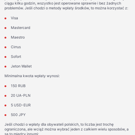
ciągu kilku godzin, wszystko jest operowane sprawnie i bez żadnych
problemów. Jeśli chodzi o metody wpłaty środków, to można korzystać z:
Visa
Mastercard
Maestro
Cirrus
Sofort
Jeton Wallet
Minimalna kwota wpłaty wynosi:
150 RUB
20 UA-PLN
5 USD-EUR
500 JPY
Jeśli chodzi o wpłaty dla obywateli polskich, to liczba jest trochę
ograniczona, ale wciąż można wybrać jeden z całkiem wielu sposobów, a
są to między innymi: