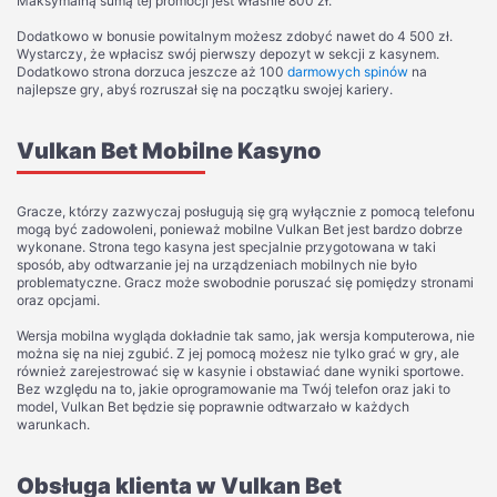
Maksymalną sumą tej promocji jest właśnie 800 zł.
Dodatkowo w bonusie powitalnym możesz zdobyć nawet do 4 500 zł.
Wystarczy, że wpłacisz swój pierwszy depozyt w sekcji z kasynem.
Dodatkowo strona dorzuca jeszcze aż 100
darmowych spinów
na
najlepsze gry, abyś rozruszał się na początku swojej kariery.
Vulkan Bet Mobilne Kasyno
Gracze, którzy zazwyczaj posługują się grą wyłącznie z pomocą telefonu
mogą być zadowoleni, ponieważ mobilne Vulkan Bet jest bardzo dobrze
wykonane. Strona tego kasyna jest specjalnie przygotowana w taki
sposób, aby odtwarzanie jej na urządzeniach mobilnych nie było
problematyczne. Gracz może swobodnie poruszać się pomiędzy stronami
oraz opcjami.
Wersja mobilna wygląda dokładnie tak samo, jak wersja komputerowa, nie
można się na niej zgubić. Z jej pomocą możesz nie tylko grać w gry, ale
również zarejestrować się w kasynie i obstawiać dane wyniki sportowe.
Bez względu na to, jakie oprogramowanie ma Twój telefon oraz jaki to
model, Vulkan Bet będzie się poprawnie odtwarzało w każdych
warunkach.
Obsługa klienta w Vulkan Bet