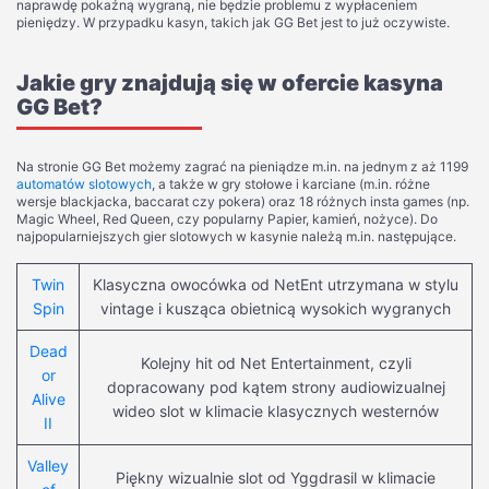
naprawdę pokaźną wygraną, nie będzie problemu z wypłaceniem
pieniędzy. W przypadku kasyn, takich jak GG Bet jest to już oczywiste.
Jakie gry znajdują się w ofercie kasyna
GG Bet?
Na stronie GG Bet możemy zagrać na pieniądze m.in. na jednym z aż 1199
automatów slotowych
, a także w gry stołowe i karciane (m.in. różne
wersje blackjacka, baccarat czy pokera) oraz 18 różnych insta games (np.
Magic Wheel, Red Queen, czy popularny Papier, kamień, nożyce). Do
najpopularniejszych gier slotowych w kasynie należą m.in. następujące.
Twin
Klasyczna owocówka od NetEnt utrzymana w stylu
Spin
vintage i kusząca obietnicą wysokich wygranych
Dead
Kolejny hit od Net Entertainment, czyli
or
dopracowany pod kątem strony audiowizualnej
Alive
wideo slot w klimacie klasycznych westernów
II
Valley
Piękny wizualnie slot od Yggdrasil w klimacie