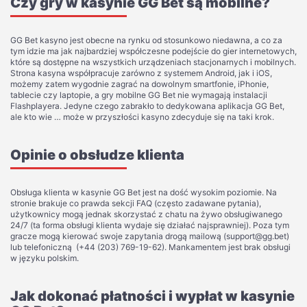
Czy gry w kasynie GG Bet są mobilne?
GG Bet kasyno jest obecne na rynku od stosunkowo niedawna, a co za
tym idzie ma jak najbardziej współczesne podejście do gier internetowych,
które są dostępne na wszystkich urządzeniach stacjonarnych i mobilnych.
Strona kasyna współpracuje zarówno z systemem Android, jak i iOS,
możemy zatem wygodnie zagrać na dowolnym smartfonie, iPhonie,
tablecie czy laptopie, a gry mobilne GG Bet nie wymagają instalacji
Flashplayera. Jedyne czego zabrakło to dedykowana aplikacja GG Bet,
ale kto wie … może w przyszłości kasyno zdecyduje się na taki krok.
Opinie o obsłudze klienta
Obsługa klienta w kasynie GG Bet jest na dość wysokim poziomie. Na
stronie brakuje co prawda sekcji FAQ (często zadawane pytania),
użytkownicy mogą jednak skorzystać z chatu na żywo obsługiwanego
24/7 (ta forma obsługi klienta wydaje się działać najsprawniej). Poza tym
gracze mogą kierować swoje zapytania drogą mailową (
support@gg.bet
)
lub telefoniczną (+44 (203) 769-19-62). Mankamentem jest brak obsługi
w języku polskim.
Jak dokonać płatności i wypłat w kasynie