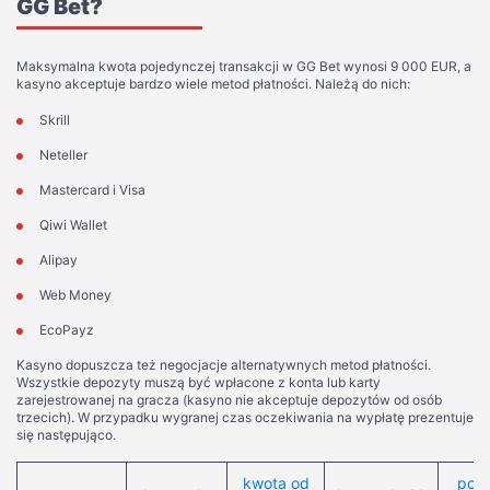
GG Bet?
Maksymalna kwota pojedynczej transakcji w GG Bet wynosi 9 000 EUR, a
kasyno akceptuje bardzo wiele metod płatności. Należą do nich:
Skrill
Neteller
Mastercard i Visa
Qiwi Wallet
Alipay
Web Money
EcoPayz
Kasyno dopuszcza też negocjacje alternatywnych metod płatności.
Wszystkie depozyty muszą być wpłacone z konta lub karty
zarejestrowanej na gracza (kasyno nie akceptuje depozytów od osób
trzecich). W przypadku wygranej czas oczekiwania na wypłatę prezentuje
się następująco.
kwota od
pow