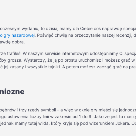
czesnym wydaniu, to dzisiaj mamy dla Ciebie coś naprawdę specja
o gry hazardowej
. Poświęć chwilę na przeczytanie naszej recenzji,
rawdę dobrą.
brze trafiłeś! W naszym serwisie internetowym udostępniamy Ci specj
by grosza. Wystarczy, że ją po prostu uruchomisz i możesz grać w 
ć jej zasady i wszystkie tajniki. A potem możesz zacząć grać na p
hniczne
bnów i trzy rzędy symboli – a więc w oknie gry mieści się jednoc
o ustawienia liczby linii w zakresie od 1 do 9. Jako że jest to ma
ednak mamy tutaj wilda, który kryje się pod wizerunkiem Jokera. Oc