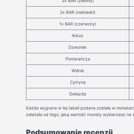
3x BAR (zielony)
2x BAR (niebieski)
1x BAR (czerwony)
Arbuz
Dzwonek
Pomarańcza
Wiśnie
Cytryna
Gwiazda
Każda wygrana w tej tabeli podana została w monetach
zależała od tego, jaką wartość monety wybierzesz na 
Podsumowanie recenzji