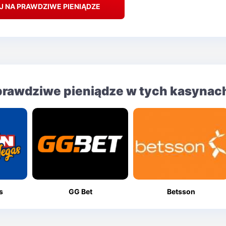
J NA PRAWDZIWE PIENIĄDZE
a prawdziwe pieniądze w tych kasynac
s
GG Bet
Betsson