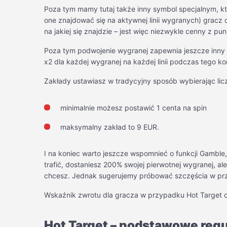
Poza tym mamy tutaj także inny symbol specjalnym, któr
one znajdować się na aktywnej linii wygranych) gracz
na jakiej się znajdzie – jest więc niezwykle cenny z pu
Poza tym podwojenie wygranej zapewnia jeszcze inny sym
x2 dla każdej wygranej na każdej linii podczas tego k
Zakłady ustawiasz w tradycyjny sposób wybierając licz
minimalnie możesz postawić 1 centa na spin
maksymalny zakład to 9 EUR.
I na koniec warto jeszcze wspomnieć o funkcji Gamble
trafić, dostaniesz 200% swojej pierwotnej wygranej, ale 
chcesz. Jednak sugerujemy próbować szczęścia w pr
Wskaźnik zwrotu dla gracza w przypadku Hot Target on
Hot Target – podstawowe reg