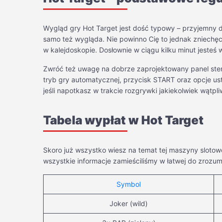
Wygląd gry Hot Target jest dość typowy – przyjemny d
samo też wygląda. Nie powinno Cię to jednak zniechęc
w kalejdoskopie. Dosłownie w ciągu kilku minut jesteś 
Zwróć też uwagę na dobrze zaprojektowany panel stero
tryb gry automatycznej, przycisk START oraz opcje us
jeśli napotkasz w trakcie rozgrywki jakiekolwiek wątpli
Tabela wypłat w Hot Target
Skoro już wszystko wiesz na temat tej maszyny slotowe
wszystkie informacje zamieściliśmy w łatwej do zrozumi
Symbol
Joker (wild)