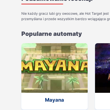
Nie każdy gracz lubi gry owocowe, ale Hot Target jes
przemyślana i przede wszystkim bardzo wciągająca g
Popularne automaty
Mayana