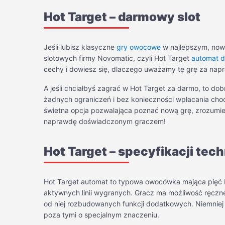
Hot Target – darmowy slot
Jeśli lubisz klasyczne
gry owocowe
w najlepszym, nowo
slotowych firmy Novomatic, czyli Hot Target
automat d
cechy i dowiesz się, dlaczego uważamy tę grę za nap
A jeśli chciałbyś zagrać w Hot Target za darmo, to do
żadnych ograniczeń i bez konieczności wpłacania choć
świetna opcja pozwalająca poznać nową grę, zrozumie
naprawdę doświadczonym graczem!
Hot Target – specyfikacji tec
Hot Target automat to typowa owocówka mająca pięć bę
aktywnych linii wygranych. Gracz ma możliwość ręczneg
od niej rozbudowanych funkcji dodatkowych. Niemniej j
poza tymi o specjalnym znaczeniu.