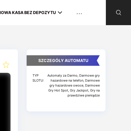
search
OWA KASA BEZ DEPOZYTU
. . .
SZCZEGÓŁY AUTOMATU
TYP
Automaty za Darmo
,
Darmowe gry
SLOTU:
hazardowe na telefon
,
Darmowe
gry hazardowe owoce
,
Darmowe
Gry Hot Spot
,
Gry Jackpot
,
Gry na
prawdziwe pieniądze