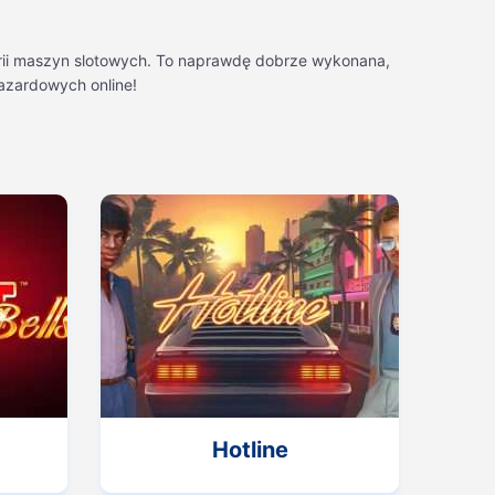
gorii maszyn slotowych. To naprawdę dobrze wykonana,
azardowych online!
Hotline