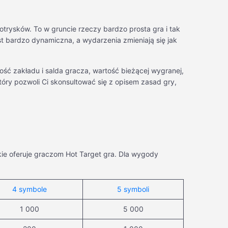
trysków. To w gruncie rzeczy bardzo prosta gra i tak
t bardzo dynamiczna, a wydarzenia zmieniają się jak
ść zakładu i salda gracza, wartość bieżącej wygranej,
óry pozwoli Ci skonsultować się z opisem zasad gry,
kie oferuje graczom Hot Target gra. Dla wygody
4 symbole
5 symboli
1 000
5 000